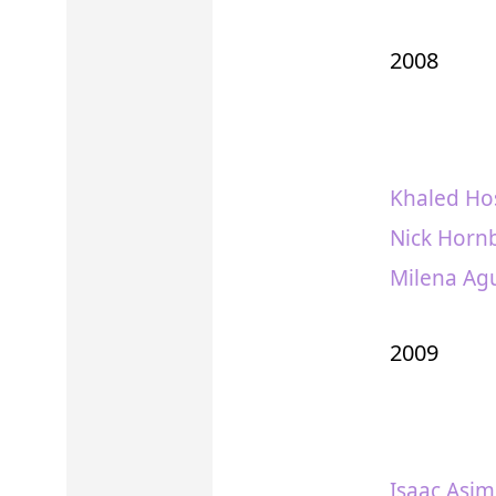
2008
Khaled Hos
Nick Horn
Milena Ag
2009
Isaac Asim