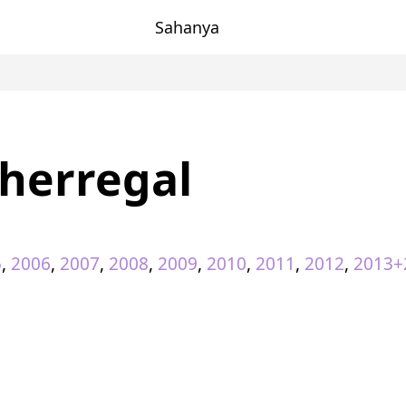
Sahanya
herregal
5
,
2006
,
2007
,
2008
,
2009
,
2010
,
2011
,
2012
,
2013+