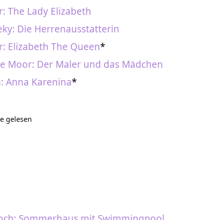
r: The Lady Elizabeth
ky: Die Herrenausstatterin
r: Elizabeth The Queen
*
de Moor: Der Maler und das Mädchen
i: Anna Karenina
*
de gelesen
och: Sommerhaus mit Swimmingpool