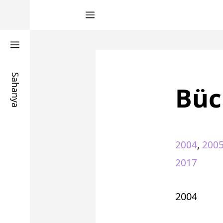
Zum
Inhalt
springen
Sahanya
Büc
2004
,
200
2017
2004