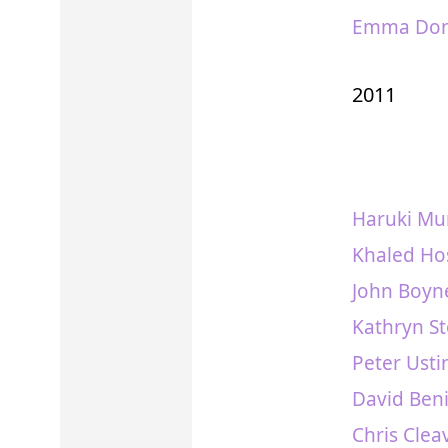
Emma Don
2011
Haruki Mu
Khaled Ho
John Boyne
Kathryn St
Peter Usti
David Beni
Chris Clea