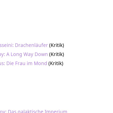
seini: Drachenläufer
(Kritik)
by: A Long Way Down
(Kritik)
us: Die Frau im Mond
(Kritik)
ov: Das galaktische Imperium