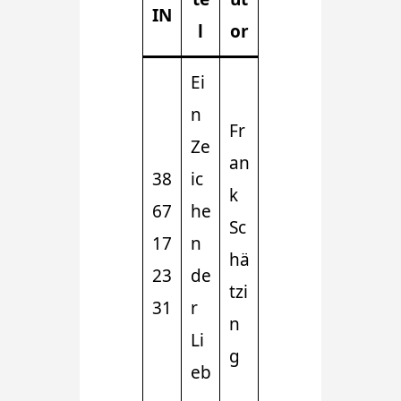
IN
l
or
Ei
n
Fr
Ze
an
38
ic
k
67
he
Sc
17
n
hä
23
de
tzi
31
r
n
Li
g
eb