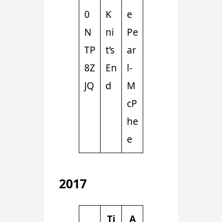
0
K
e
N
ni
Pe
TP
t’s
ar
8Z
En
l-
JQ
d
M
cP
he
e
2017
Ti
A