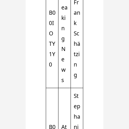
Fr
ea
B0
an
ki
0I
k
n
O
Sc
g
TY
hä
N
1Y
tzi
e
0
n
w
g
s
St
ep
ha
B0
At
ni