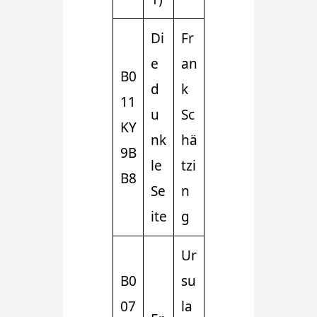
Di
Fr
e
an
B0
d
k
11
u
Sc
KY
nk
hä
9B
le
tzi
B8
Se
n
ite
g
Ur
B0
su
07
la