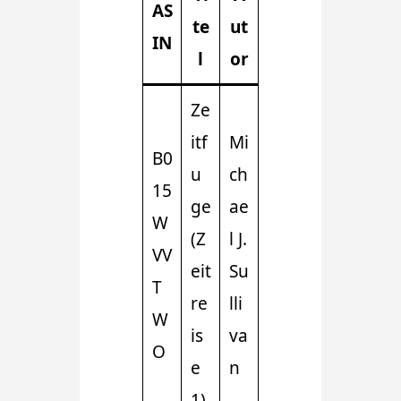
AS
te
ut
IN
l
or
Ze
itf
Mi
B0
u
ch
15
ge
ae
W
(Z
l J.
VV
eit
Su
T
re
lli
W
is
va
O
e
n
1)