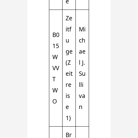
e
Ze
itf
Mi
B0
u
ch
15
ge
ae
W
(Z
l J.
VV
eit
Su
T
re
lli
W
is
va
O
e
n
1)
Br