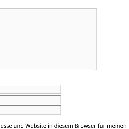
E-
Mail-
Website
Adresse
resse und Website in diesem Browser für meinen