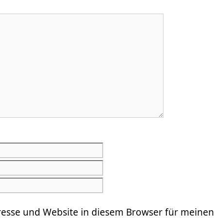
E-
Mail-
Website
Adresse
resse und Website in diesem Browser für meinen