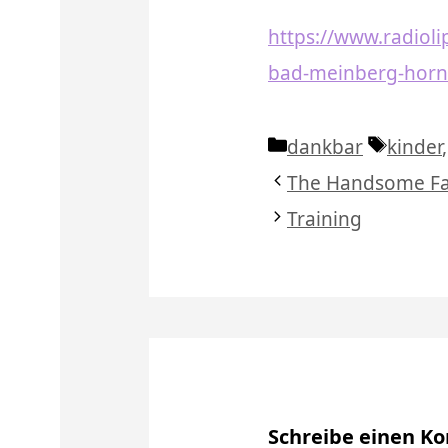
https://www.radioli
bad-meinberg-horn-
Kategorien
Schlag
dankbar
kinder
The Handsome Fa
Training
Schreibe einen 