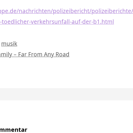
ppe.de/nachrichten/polizeibericht/polizeiberichte
toedlicher-verkehrsunfall-auf-der-b1.html
wörter
,
musik
mily – Far From Any Road
Kommentar