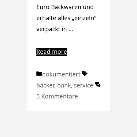
Euro Backwaren und
erhalte alles „einzeln“
verpackt in …
Read more
Kategorien
Schlagwörter
dokumentiert
bäcker
,
bank
,
service
5 Kommentare