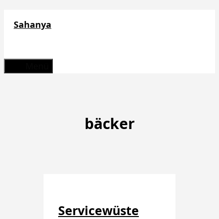
Zum
Sahanya
Inhalt
springen
Menü
bäcker
Servicewüste