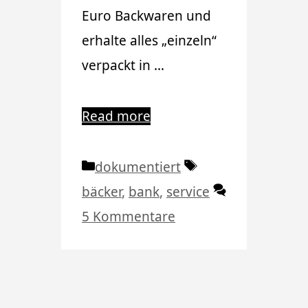
Euro Backwaren und
erhalte alles „einzeln“
verpackt in …
Read more
Kategorien
Schlagwörter
dokumentiert
bäcker
,
bank
,
service
5 Kommentare