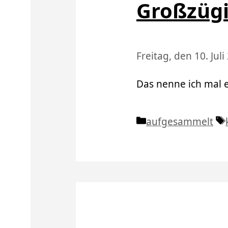
Großzüg
Freitag, den 10. Juli
Das nenne ich mal 
Kategorien
aufgesammelt