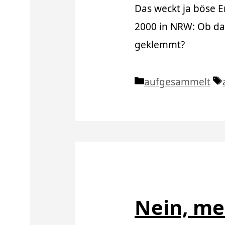
Das weckt ja böse 
2000 in NRW: Ob das
geklemmt?
Kategorien
aufgesammelt
Nein, mei