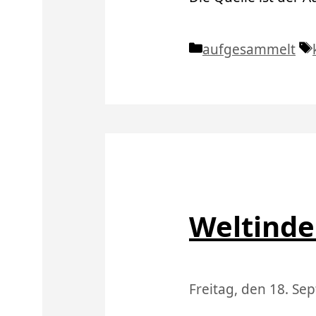
Kategorien
aufgesammelt
Weltinde
Freitag, den 18. S