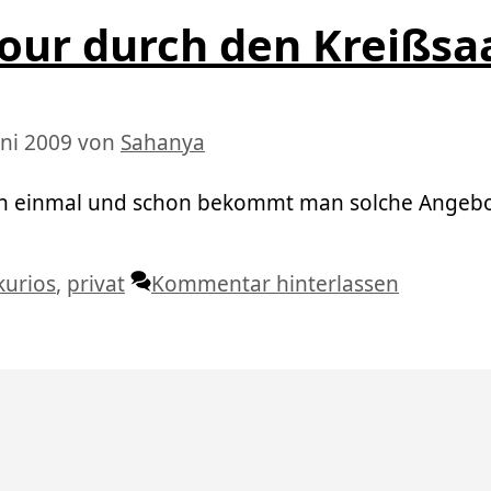
tour durch den Kreißsa
uni 2009
von
Sahanya
ch einmal und schon bekommt man solche Angebo
Schlagwörter
kurios
,
privat
Kommentar hinterlassen