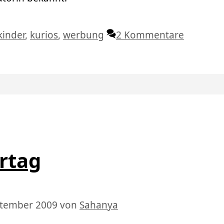
Schlagwörter
kinder
,
kurios
,
werbung
2 Kommentare
rtag
eptember 2009
von
Sahanya