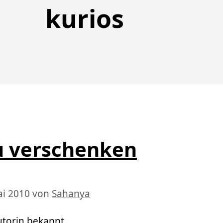
kurios
u verschenken
ai 2010
von
Sahanya
utorin bekannt.