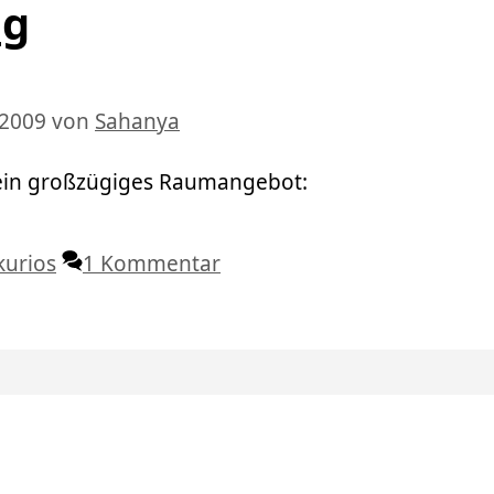
ig
 2009
von
Sahanya
ein großzügiges Raumangebot:
Schlagwörter
kurios
1 Kommentar