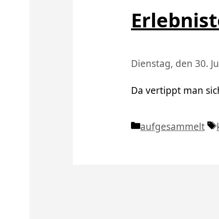
Erlebnis
Dienstag, den 30. J
Da vertippt man si
Kategorien
aufgesammelt