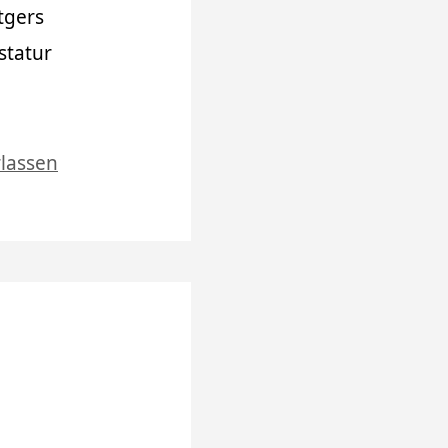
tgers
statur
lassen