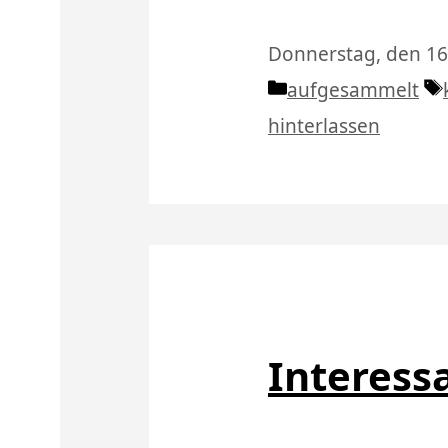
Donnerstag, den 16.
Kategorien
aufgesammelt
hinterlassen
Interess