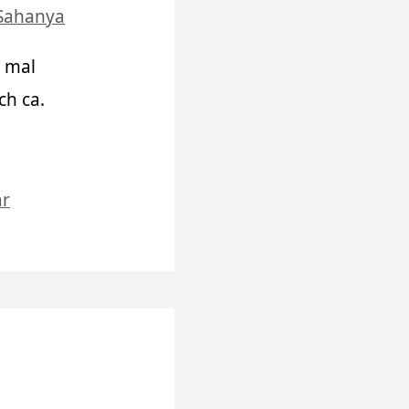
Sahanya
, mal
ch ca.
r