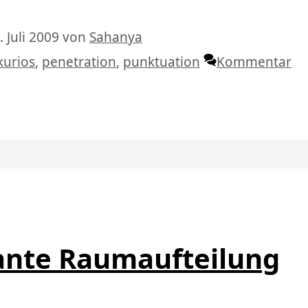
 Juli 2009
von
Sahanya
Schlagwörter
kurios
,
penetration
,
punktuation
Kommentar
ante Raumaufteilung