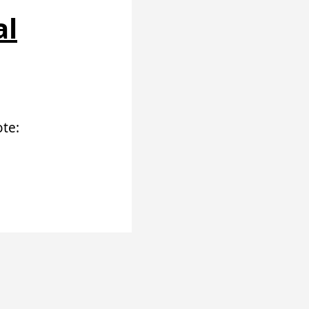
al
te: