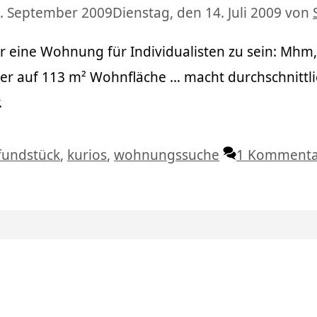
. September 2009
Dienstag, den 14. Juli 2009
von
r eine Wohnung für Individualisten zu sein: Mhm
er auf 113 m² Wohnfläche … macht durchschnittli
.
Schlagwörter
fundstück
,
kurios
,
wohnungssuche
1 Kommenta