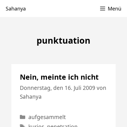
Zum
Sahanya
Menü
Inhalt
springen
punktuation
Nein, meinte ich nicht
Donnerstag, den 16. Juli 2009
von
Sahanya
Kategorien
aufgesammelt
Schlagwörter
kurios
,
penetration
,