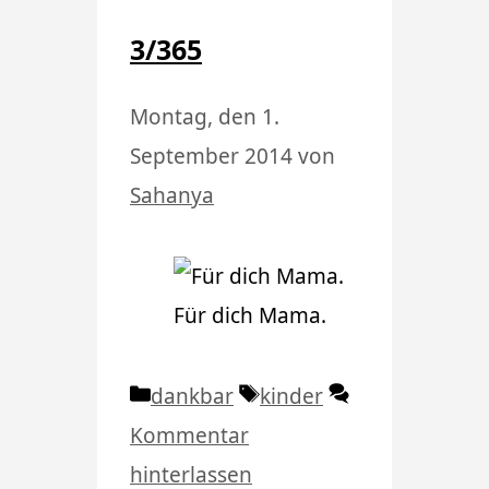
3/365
Montag, den 1.
September 2014
von
Sahanya
Für dich Mama.
Kategorien
Schlagwörter
dankbar
kinder
Kommentar
hinterlassen