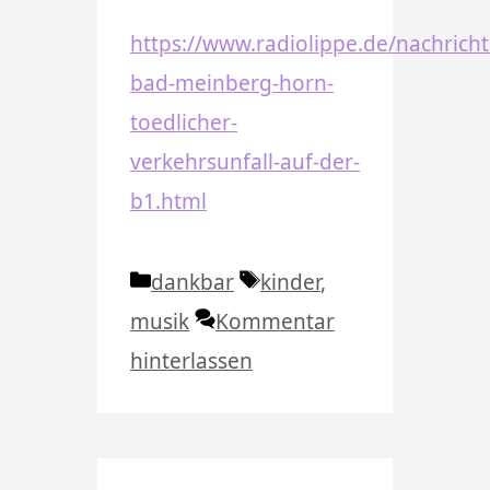
https://www.radiolippe.de/nachricht
bad-meinberg-horn-
toedlicher-
verkehrsunfall-auf-der-
b1.html
Kategorien
Schlagwörter
dankbar
kinder
,
musik
Kommentar
hinterlassen