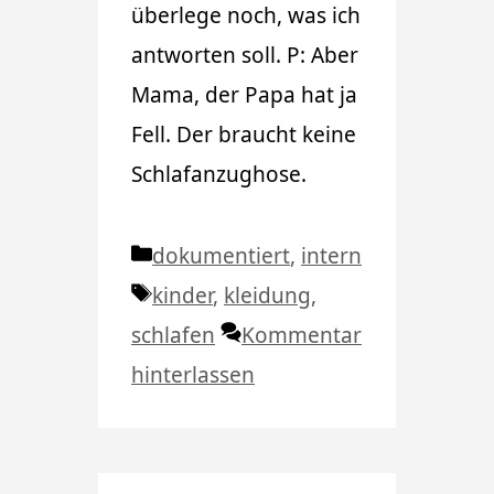
überlege noch, was ich
antworten soll. P: Aber
Mama, der Papa hat ja
Fell. Der braucht keine
Schlafanzughose.
Kategorien
dokumentiert
,
intern
Schlagwörter
kinder
,
kleidung
,
schlafen
Kommentar
hinterlassen