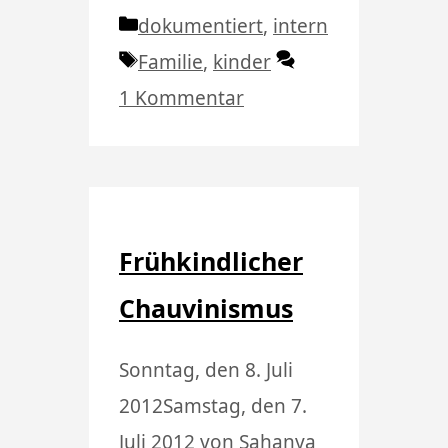
Kategorien
dokumentiert
,
intern
Schlagwörter
Familie
,
kinder
1 Kommentar
Frühkindlicher
Chauvinismus
Sonntag, den 8. Juli
2012
Samstag, den 7.
Juli 2012
von
Sahanya