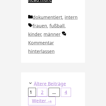
Kategorien
dokumentiert
,
intern
Schlagwörter
frauen
,
fußball
,
kinder
,
männer
Kommentar
hinterlassen
Ältere Beiträge
Seite
Seite
Seite
1
2
…
4
Weiter
→