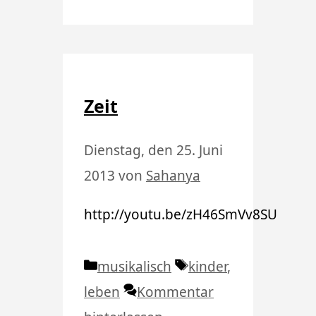
Zeit
Dienstag, den 25. Juni
2013
von
Sahanya
http://youtu.be/zH46SmVv8SU
Kategorien
Schlagwörter
musikalisch
kinder
,
leben
Kommentar