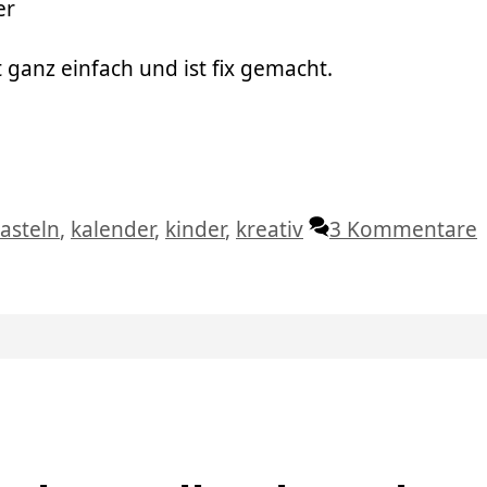
er
 ganz einfach und ist fix gemacht.
chlagwörter
asteln
,
kalender
,
kinder
,
kreativ
3 Kommentare