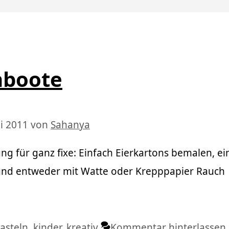
hboote
i 2011
von
Sahanya
ng für ganz fixe: Einfach Eierkartons bemalen, ei
und entweder mit Watte oder Krepppapier Rauch
chlagwörter
asteln
,
kinder
,
kreativ
Kommentar hinterlassen