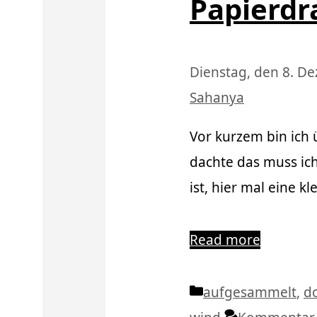
Papierdr
Dienstag, den 8. D
Sahanya
Vor kurzem bin ich 
dachte das muss ich
ist, hier mal eine 
Read more
Kategorien
aufgesammelt
,
d