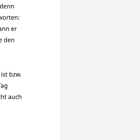
 denn
worten:
ann er
ge den
ist bzw.
Tag
cht auch