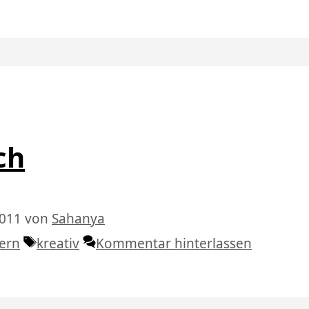
ch
2011
von
Sahanya
Schlagwörter
tern
kreativ
Kommentar hinterlassen