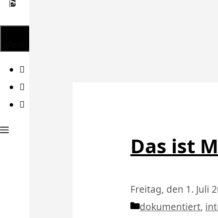
Menü
Facebook
Twitter
Instagram
Das ist M
Freitag, den 1. Juli 
Kategorien
dokumentiert
,
in