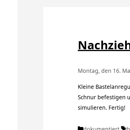
Nachzie
Montag, den 16. Ma
Kleine Bastelanregu
Schnur befestigen 
simulieren. Fertig!
Kategorien
S
dokumentiert
b