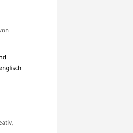
von
und
englisch
eativ
,