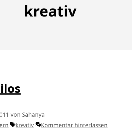
kreativ
ilos
2011
von
Sahanya
Schlagwörter
tern
kreativ
Kommentar hinterlassen