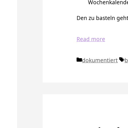
Wochenkalend
Den zu basteln geht
Read more
Kategorien
S
dokumentiert
b