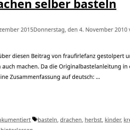
achen selber basteln
ezember 2015
Donnerstag, den 4. November 2010
über diesen Beitrag von fraufirlefanz gestolpert 
 auch machen. Da die Originalbastelanleitung in 
kleine Zusammenfassung auf deutsch: …
Schlagwörter
okumentiert
basteln
,
drachen
,
herbst
,
kinder
,
kr