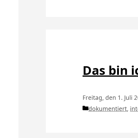
Das bin i
Freitag, den 1. Juli 
Kategorien
dokumentiert
,
in