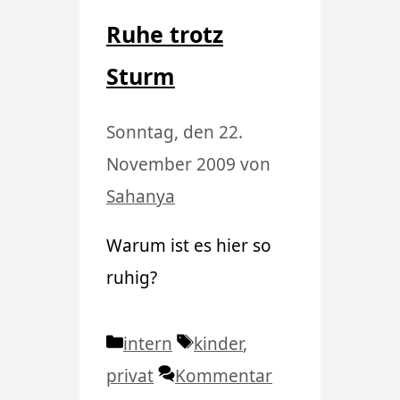
Ruhe trotz
Sturm
Sonntag, den 22.
November 2009
von
Sahanya
Warum ist es hier so
ruhig?
Kategorien
Schlagwörter
intern
kinder
,
privat
Kommentar