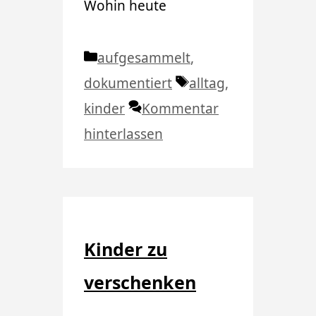
Wohin heute
Kategorien
aufgesammelt
,
Schlagwörter
dokumentiert
alltag
,
kinder
Kommentar
hinterlassen
Kinder zu
verschenken