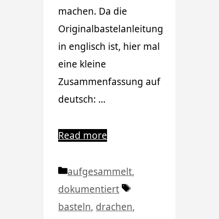
machen. Da die
Originalbastelanleitung
in englisch ist, hier mal
eine kleine
Zusammenfassung auf
deutsch: …
Read more
Kategorien
aufgesammelt
,
Schlagwörter
dokumentiert
basteln
,
drachen
,