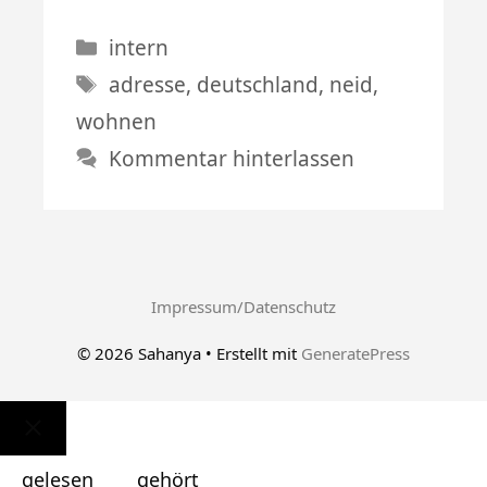
Kategorien
intern
Schlagwörter
adresse
,
deutschland
,
neid
,
wohnen
Kommentar hinterlassen
Impressum/Datenschutz
© 2026 Sahanya
• Erstellt mit
GeneratePress
Schließen
gelesen
gehört