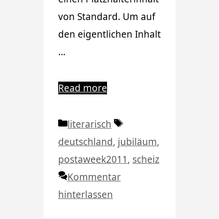
von Standard. Um auf
den eigentlichen Inhalt
…
Read more
Kategorien
Schlagwörter
literarisch
deutschland
,
jubiläum
,
postaweek2011
,
scheiz
Kommentar
hinterlassen