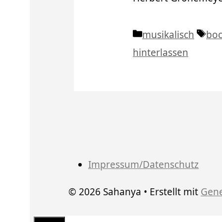
Kategorien
Sch
musikalisch
bo
hinterlassen
Impressum/Datenschutz
© 2026 Sahanya
• Erstellt mit
Gene