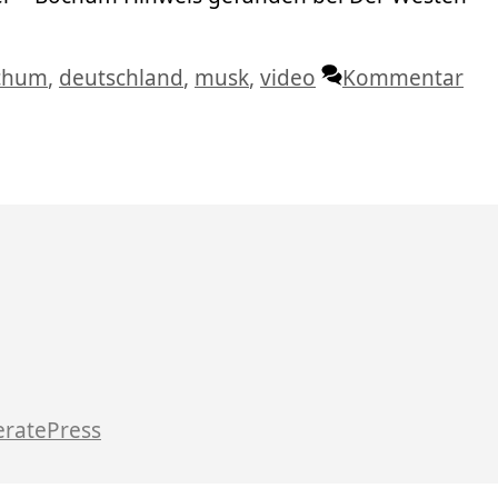
lagwörter
chum
,
deutschland
,
musk
,
video
Kommentar
ratePress