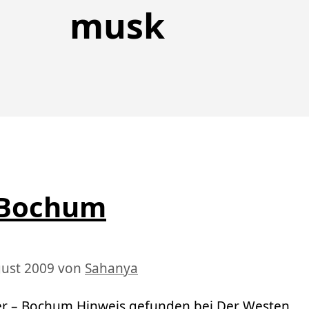
musk
 Bochum
gust 2009
von
Sahanya
r – Bochum Hinweis gefunden bei Der Westen