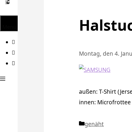
Halstu
Menü
Facebook
Twitter
Montag, den 4. Jan
Instagram
außen: T-Shirt (Jers
innen: Microfrottee
Kategorien
genäht