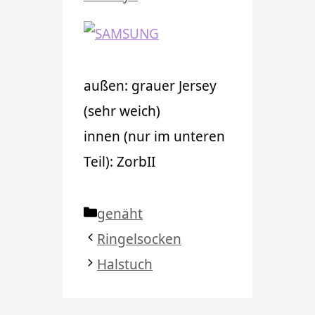
außen: grauer Jersey
(sehr weich)
innen (nur im unteren
Teil): ZorbII
Kategorien
genäht
Ringelsocken
Halstuch