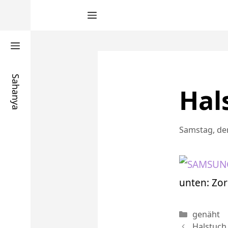
Zum
Inhalt
springen
Sahanya
Hal
Samstag, den
unten: Zor
Kategori
genäht
Halstuch