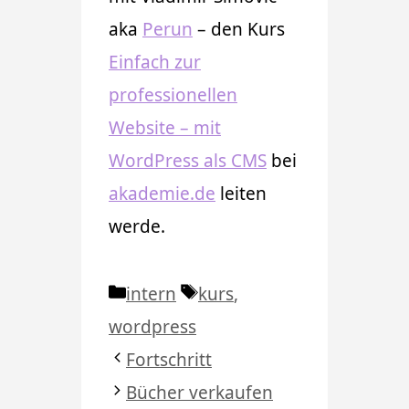
aka
Perun
– den Kurs
Einfach zur
professionellen
Website – mit
WordPress als CMS
bei
akademie.de
leiten
werde.
Kategorien
Schlagwörter
intern
kurs
,
wordpress
Fortschritt
Bücher verkaufen