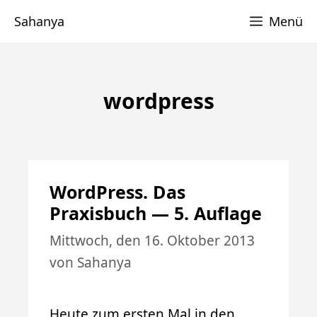
Zum
Sahanya
Menü
Inhalt
springen
wordpress
WordPress. Das
Praxisbuch — 5. Auflage
Mittwoch, den 16. Oktober 2013
von
Sahanya
Heute zum ersten Mal in den