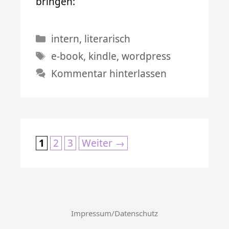
bringen:
Kategorien
intern
,
literarisch
Schlagwörter
e-book
,
kindle
,
wordpress
Kommentar hinterlassen
Seite
Seite
Seite
1
2
3
Weiter
→
Impressum/Datenschutz