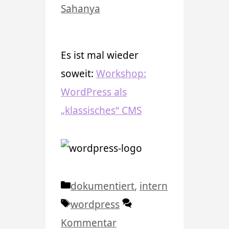
Sahanya
Es ist mal wieder
soweit:
Workshop:
WordPress als
„klassisches“ CMS
Kategorien
dokumentiert
,
intern
Schlagwörter
wordpress
Kommentar