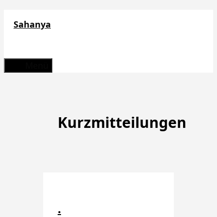
Zum
Sahanya
Inhalt
springen
Menü
Kurzmitteilungen
.