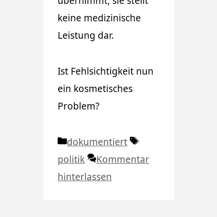
übernimmt, sie stellt
keine medizinische
Leistung dar.
Ist Fehlsichtigkeit nun
ein kosmetisches
Problem?
Kategorien
Schlagwörter
dokumentiert
politik
Kommentar
hinterlassen