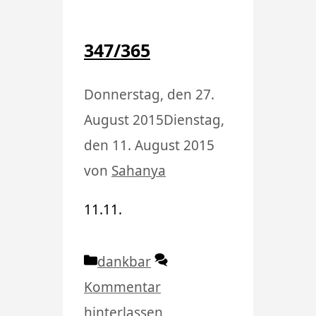
347/365
Donnerstag, den 27.
August 2015
Dienstag,
den 11. August 2015
von
Sahanya
11.11.
Kategorien
dankbar
Kommentar
hinterlassen