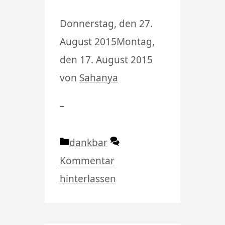
Donnerstag, den 27.
August 2015
Montag,
den 17. August 2015
von
Sahanya
–
Kategorien
dankbar
Kommentar
hinterlassen