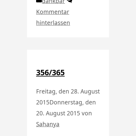
Kategorien
dankbar
Kommentar
hinterlassen
356/365
Freitag, den 28. August
2015
Donnerstag, den
20. August 2015
von
Sahanya