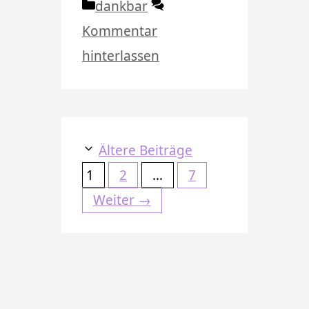
Kategorien
dankbar
Kommentar
hinterlassen
Ältere Beiträge
Seite
Seite
Seite
1
2
…
7
Weiter
→