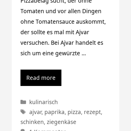
Pizzabelag sucht, der ohne
Tomaten und vor allen Dingen
ohne Tomatensauce auskommt,
der sollte es mal mit Ajvar
versuchen. Bei Ajvar handelt es
sich um eine gewürzte …
Read more
Kategorien
kulinarisch
Schlagwörter
ajvar
,
paprika
,
pizza
,
rezept
,
schinken
,
ziegenkäse