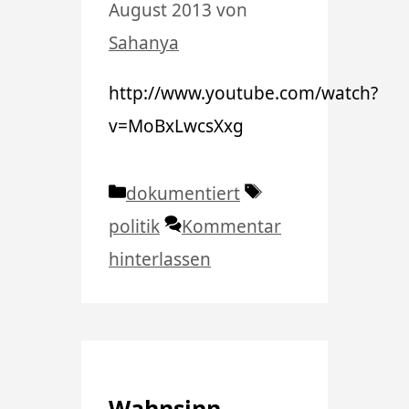
August 2013
von
Sahanya
http://www.youtube.com/watch?
v=MoBxLwcsXxg
Kategorien
Schlagwörter
dokumentiert
politik
Kommentar
hinterlassen
Wahnsinn