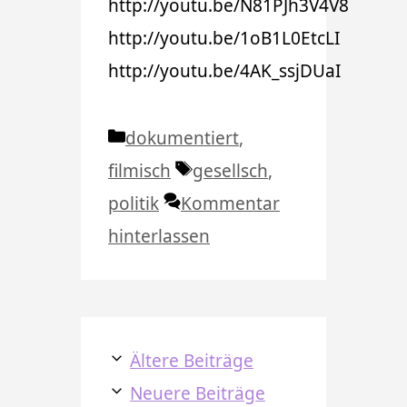
http://youtu.be/N81PJh3V4V8
http://youtu.be/1oB1L0EtcLI
http://youtu.be/4AK_ssjDUaI
Kategorien
dokumentiert
,
Schlagwörter
filmisch
gesellsch
,
politik
Kommentar
hinterlassen
Ältere Beiträge
Neuere Beiträge