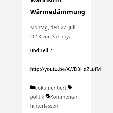
Wärmedämmung
Montag, den 22. Juli
2013
von
Sahanya
und Teil 2
http://youtu.be/AWD0HeZLufM
Kategorien
Schlagwörter
dokumentiert
politik
Kommentar
hinterlassen