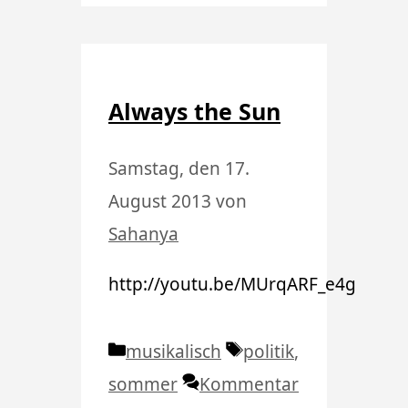
Always the Sun
Samstag, den 17.
August 2013
von
Sahanya
http://youtu.be/MUrqARF_e4g
Kategorien
Schlagwörter
musikalisch
politik
,
sommer
Kommentar