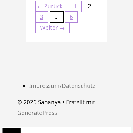
Seite
Seite
←
Zurück
1
2
Seite
Seite
3
…
6
Weiter
→
Impressum/Datenschutz
© 2026 Sahanya
• Erstellt mit
GeneratePress