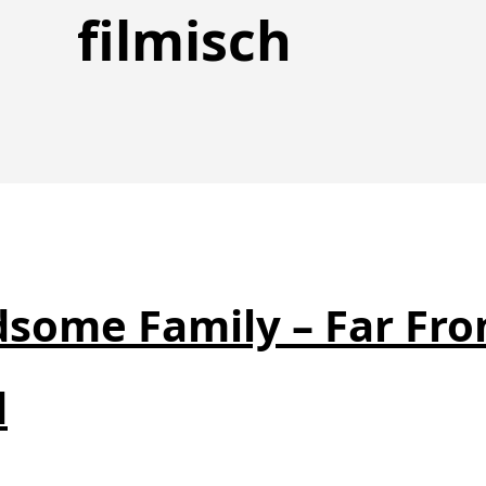
filmisch
some Family – Far Fr
d