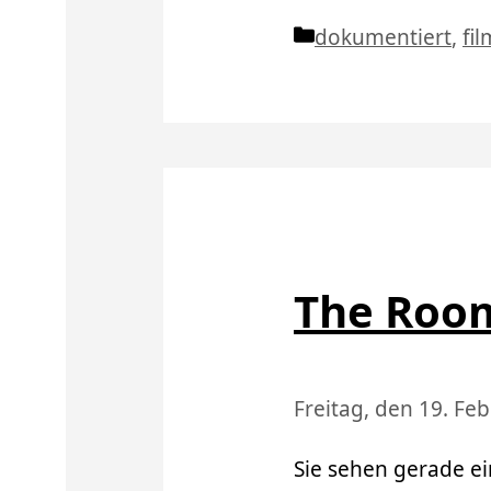
Kategorien
dokumentiert
,
fil
The Room
Freitag, den 19. Fe
Sie sehen gerade ei