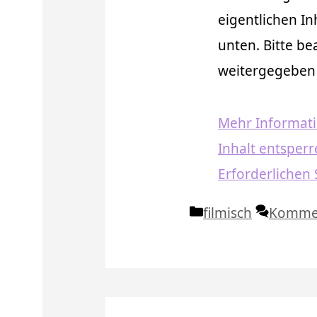
eigentlichen Inh
unten. Bitte be
weitergegeben
Mehr Informat
Inhalt entsper
Erforderlichen 
Kategorien
filmisch
Kommen