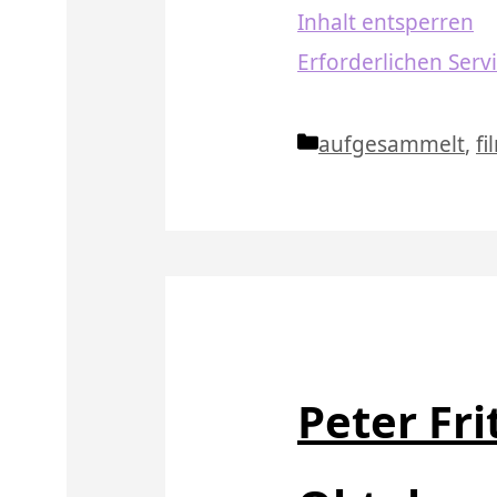
Inhalt entsperren
Erforderlichen Serv
Kategorien
aufgesammelt
,
fi
Peter Frit