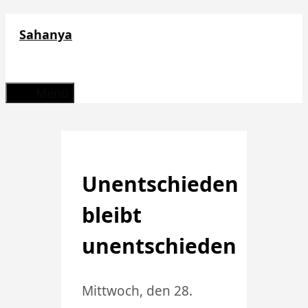
Zum
Sahanya
Inhalt
springen
Menü
Unentschieden
bleibt
unentschieden
Mittwoch, den 28.