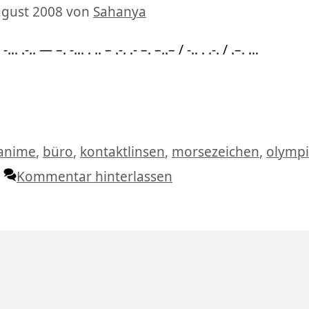
ugust 2008
von
Sahanya
.-. / -… .-.. — –. -… . .. – .-. .- –. –..– / -.. . .-. / .–. …
Schlagwörter
anime
,
büro
,
kontaktlinsen
,
morsezeichen
,
olymp
Kommentar hinterlassen