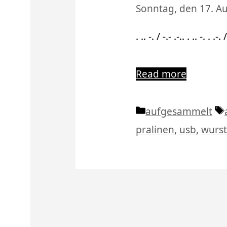
Sonntag, den 17. A
. .. -. / -.- .-.. . .. -. . 
Read more
Kategorien
aufgesammelt
pralinen
,
usb
,
wurst