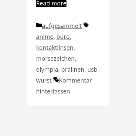
Read more
Kategorien
Schlagwörter
aufgesammelt
anime
,
büro
,
kontaktlinsen
,
morsezeichen
,
olympia
,
pralinen
,
usb
,
wurst
Kommentar
hinterlassen