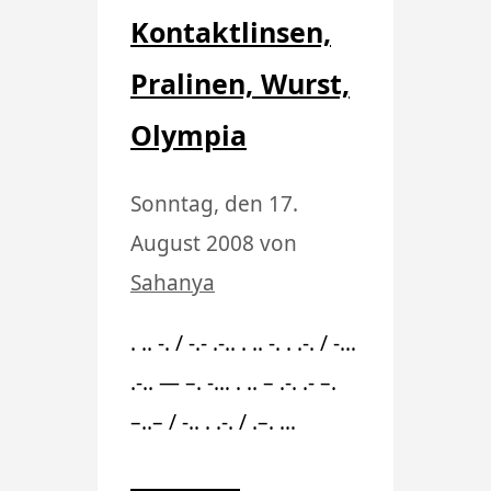
Kontaktlinsen,
Pralinen, Wurst,
Olympia
Sonntag, den 17.
August 2008
von
Sahanya
. .. -. / -.- .-.. . .. -. . .-. / -…
.-.. — –. -… . .. – .-. .- –.
–..– / -.. . .-. / .–. …