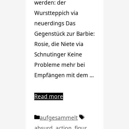
werden: der
Wurstteppich via
neuerdings Das
Gegenstück zur Barbie:
Rosie, die Niete via
Schnutinger Keine
Probleme mehr bei
Empfängen mit dem …
Read more
Kategorien
Schlagwörter
aufgesammelt
absurd
,
action
,
figur
,