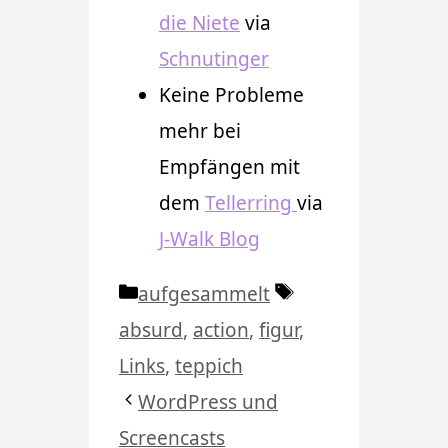
die Niete
via
Schnutinger
Keine Probleme
mehr bei
Empfängen mit
dem
Tellerring
via
J-Walk Blog
Kategorien
Schlagwörter
aufgesammelt
absurd
,
action
,
figur
,
Links
,
teppich
WordPress und
Screencasts