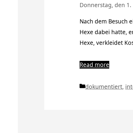
Donnerstag, den 1.
Nach dem Besuch ei
Hexe dabei hatte, 
Hexe, verkleidet Ko
Read more
Kategorien
dokumentiert
,
in