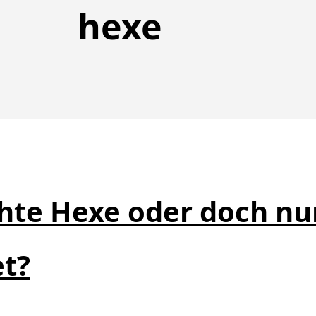
hexe
te Hexe oder doch nu
et?