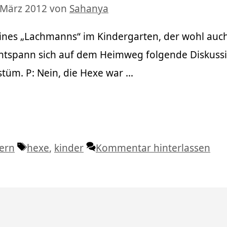
 März 2012
von
Sahanya
nes „Lachmanns“ im Kindergarten, der wohl auch
entspann sich auf dem Heimweg folgende Diskussi
stüm. P: Nein, die Hexe war …
Schlagwörter
tern
hexe
,
kinder
Kommentar hinterlassen