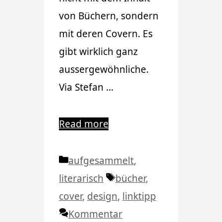
von Büchern, sondern
mit deren Covern. Es
gibt wirklich ganz
aussergewöhnliche.
Via Stefan …
Read more
Kategorien
aufgesammelt
,
Schlagwörter
literarisch
bücher
,
cover
,
design
,
linktipp
Kommentar