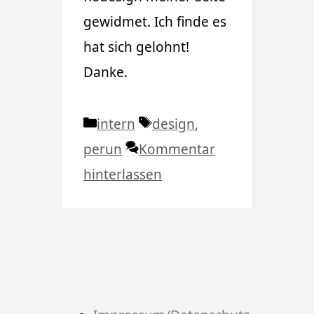
gewidmet. Ich finde es
hat sich gelohnt!
Danke.
Kategorien
Schlagwörter
intern
design
,
perun
Kommentar
hinterlassen