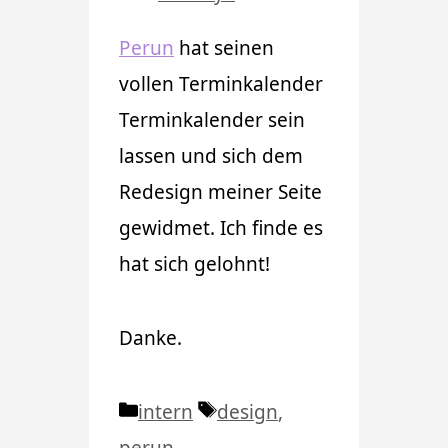
Perun
hat seinen
vollen Terminkalender
Terminkalender sein
lassen und sich dem
Redesign meiner Seite
gewidmet. Ich finde es
hat sich gelohnt!
Danke.
Kategorien
Schlagwörter
intern
design
,
perun