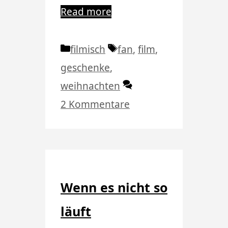
Read more
Kategorien
Schlagwörter
filmisch
fan
,
film
,
geschenke
,
weihnachten
2 Kommentare
Wenn es nicht so
läuft