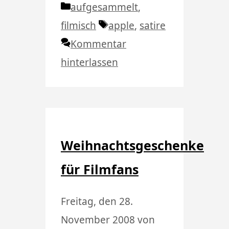
Kategorien
aufgesammelt
,
Schlagwörter
filmisch
apple
,
satire
Kommentar
hinterlassen
Weihnachtsgeschenke
für Filmfans
Freitag, den 28.
November 2008
von