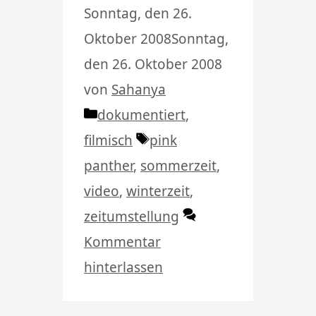
Sonntag, den 26.
Oktober 2008
Sonntag,
den 26. Oktober 2008
von
Sahanya
Kategorien
dokumentiert
,
Schlagwörter
filmisch
pink
panther
,
sommerzeit
,
video
,
winterzeit
,
zeitumstellung
Kommentar
hinterlassen