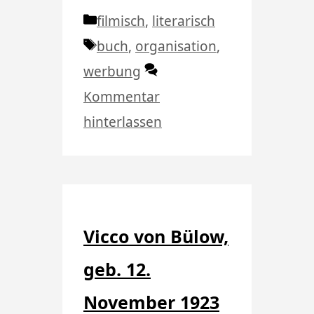
Kategorien
filmisch
,
literarisch
Schlagwörter
buch
,
organisation
,
werbung
Kommentar
hinterlassen
Vicco von Bülow,
geb. 12.
November 1923