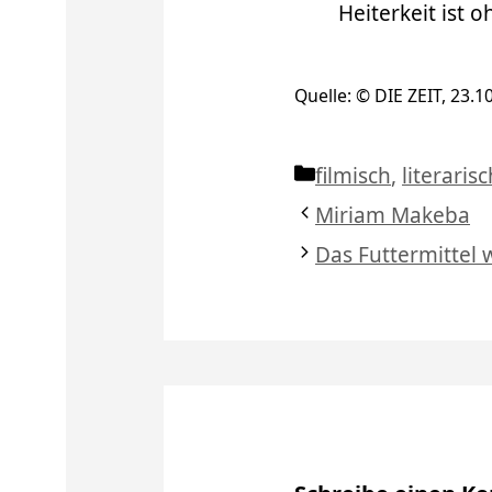
Heiterkeit ist 
Quelle: © DIE ZEIT, 23.1
Kategorien
filmisch
,
literarisc
Miriam Makeba
Das Futtermittel w