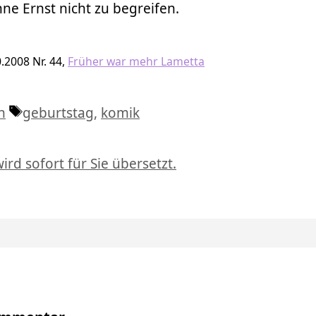
ohne Ernst nicht zu begreifen.
0.2008 Nr. 44,
Früher war mehr Lametta
Schlagwörter
h
geburtstag
,
komik
ird sofort für Sie übersetzt.