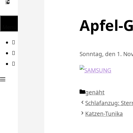
Apfel-
Menü
Facebook
Twitter
Sonntag, den 1. N
Instagram
Kategorien
genäht
Schlafanzug: Ste
Katzen-Tunika