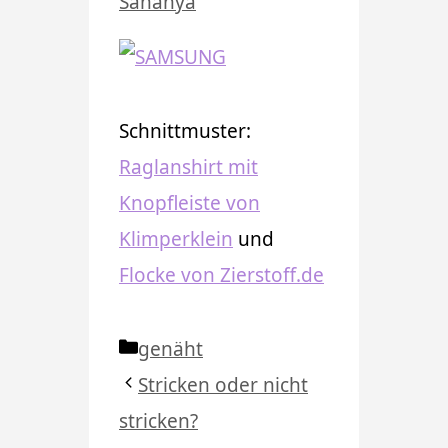
Sahanya
Schnittmuster:
Raglanshirt mit
Knopfleiste von
Klimperklein
und
Flocke von Zierstoff.de
Kategorien
genäht
Stricken oder nicht
stricken?