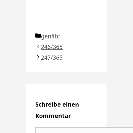
Kategorien
genäht
246/365
247/365
Schreibe einen
Kommentar
Kommentar