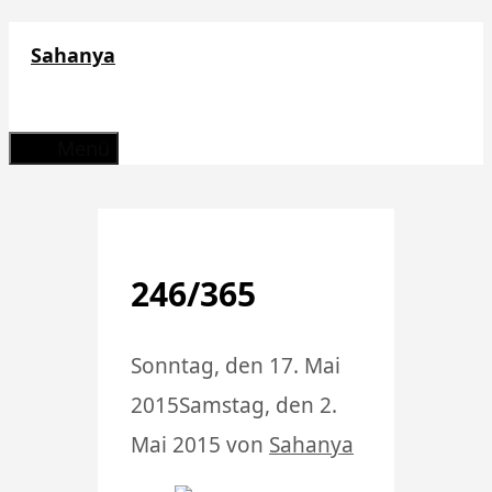
Zum
Sahanya
Inhalt
springen
Menü
246/365
Sonntag, den 17. Mai
2015
Samstag, den 2.
Mai 2015
von
Sahanya