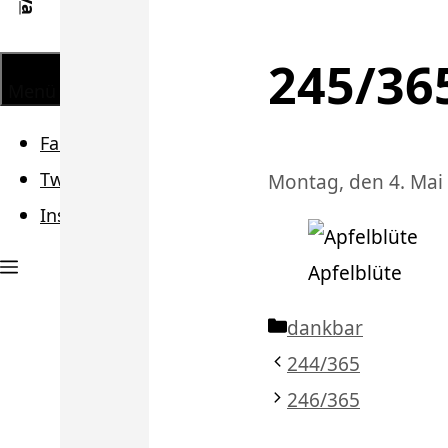
245/36
Menü
Facebook
Twitter
Montag, den 4. Mai
Instagram
Apfelblüte
Kategorien
dankbar
244/365
246/365