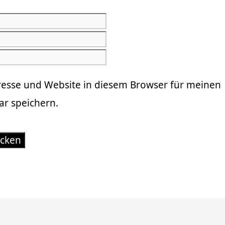
E-
Mail-
Website
Adresse
resse und Website in diesem Browser für meinen
r speichern.