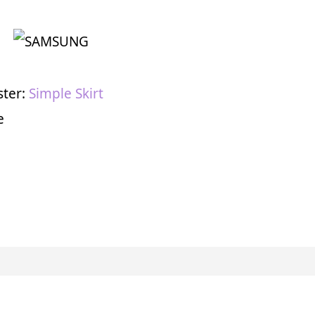
ster:
Simple Skirt
e
en