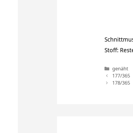
Schnittmu
Stoff: Rest
Kategori
genäht
177/365
178/365