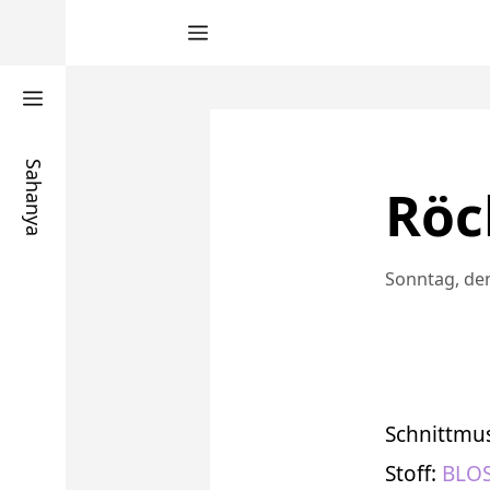
Zum
Inhalt
springen
Sahanya
Röc
Sonntag, den
Schnittmu
Stoff:
BLOS