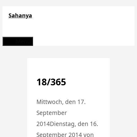
Zum
Sahanya
Inhalt
springen
Menü
18/365
Mittwoch, den 17.
September
2014
Dienstag, den 16.
September 2014
von