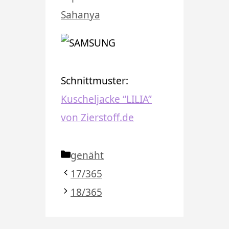
Sahanya
Schnittmuster:
Kuscheljacke “LILIA”
von Zierstoff.de
Kategorien
genäht
17/365
18/365