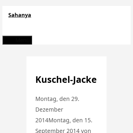
Zum
Sahanya
Inhalt
springen
Menü
Kuschel-Jacke
Montag, den 29.
Dezember
2014
Montag, den 15.
September 2014
von