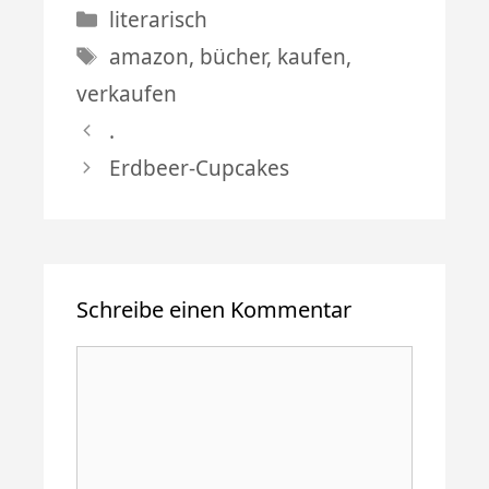
Kategorien
literarisch
Schlagwörter
amazon
,
bücher
,
kaufen
,
verkaufen
.
Erdbeer-Cupcakes
Schreibe einen Kommentar
Kommentar