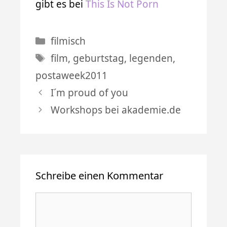
gibt es bei
This Is Not Porn
Kategorien
filmisch
Schlagwörter
film
,
geburtstag
,
legenden
,
postaweek2011
I´m proud of you
Workshops bei akademie.de
Schreibe einen Kommentar
Kommentar