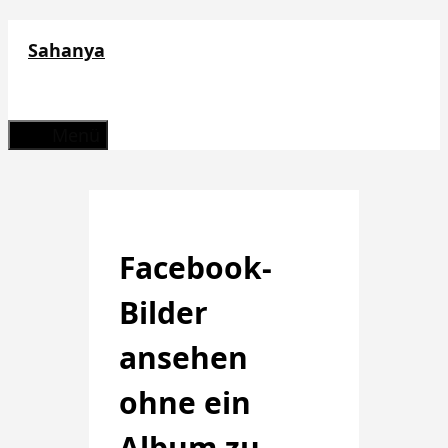
Zum
Sahanya
Inhalt
springen
Menü
Facebook-
Bilder
ansehen
ohne ein
Album zu