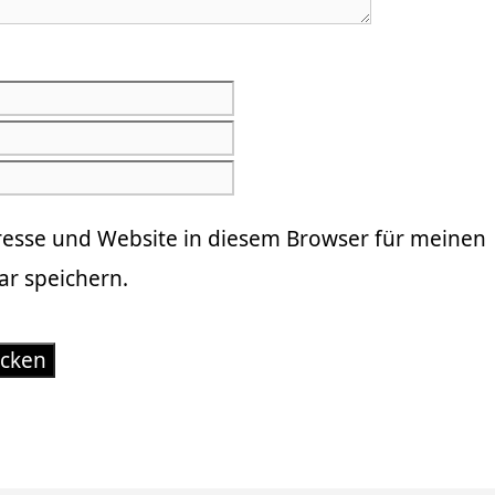
E-
Mail-
Website
Adresse
resse und Website in diesem Browser für meinen
r speichern.