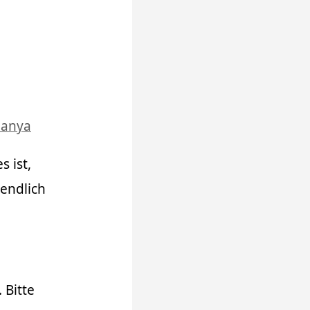
hanya
 ist,
 endlich
 Bitte