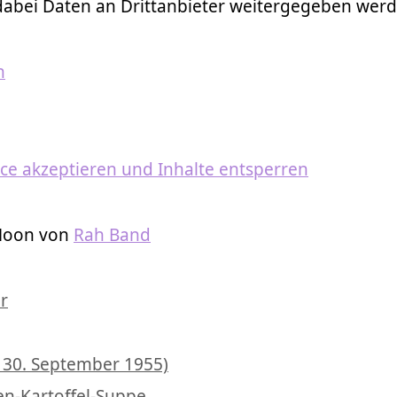
 dabei Daten an Drittanbieter weitergegeben werd
n
ice akzeptieren und Inhalte entsperren
 Moon von
Rah Band
lagwörter
r
† 30. September 1955)
n-Kartoffel-Suppe