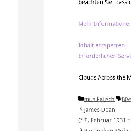
beachten Sie, dass
Mehr Informatione
Inhalt entsperren
Erforderlichen Serv
Clouds Across the
Kategorien
Sch
musikalisch
80e
James Dean
(* 8. Februar 1931 
Pastinaken-Möhre