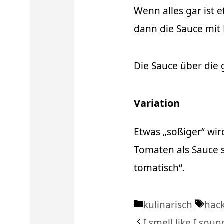
Wenn alles gar ist
dann die Sauce mit
Die Sauce über die 
Variation
Etwas „soßiger“ wir
Tomaten als Sauce so
tomatisch“.
Kategorien
Schl
kulinarisch
hac
I smell like I soun