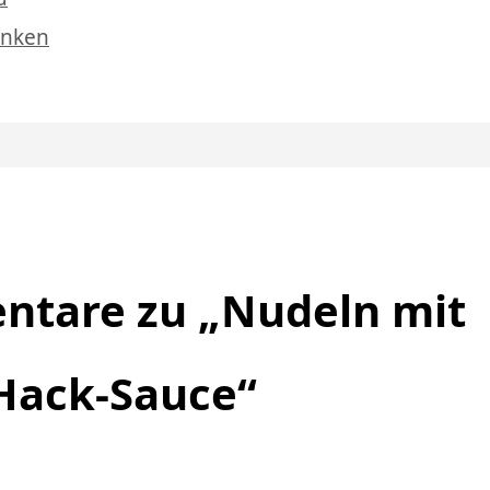
enken
tare zu „Nudeln mit
Hack-Sauce“