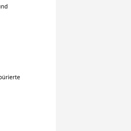
und
pürierte