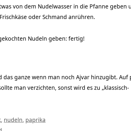
 etwas von dem Nudelwasser in die Pfanne geben 
 Frischkäse oder Schmand anrühren.
gekochten Nudeln geben: fertig!
d das ganze wenn man noch Ajvar hinzugibt. Auf 
llte man verzichten, sonst wird es zu „klassisch-
agwörter
k
,
nudeln
,
paprika
d