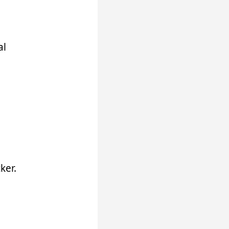
al
ker.