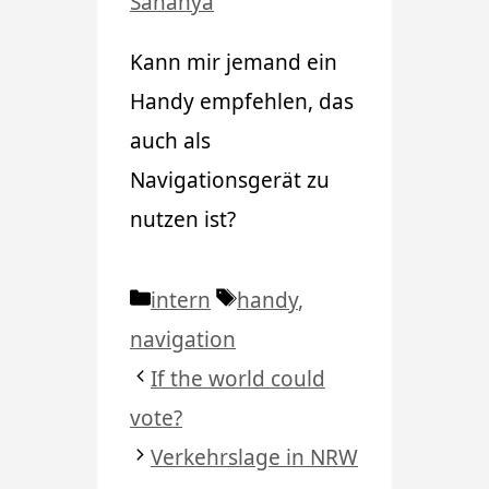
Sahanya
Kann mir jemand ein
Handy empfehlen, das
auch als
Navigationsgerät zu
nutzen ist?
Kategorien
Schlagwörter
intern
handy
,
navigation
If the world could
vote?
Verkehrslage in NRW