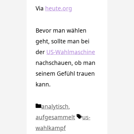
Via
heute.org
Bevor man wählen
geht, sollte man bei
der
US-Wahlmaschine
nachschauen, ob man
seinem Gefühl trauen
kann.
Kategorien
analytisch
,
Schlagwörter
aufgesammelt
us-
wahlkampf