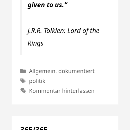
given to us.“
J.R.R. Tolkien: Lord of the
Rings
Kategorien
Allgemein
,
dokumentiert
Schlagwörter
politik
Kommentar hinterlassen
365/365