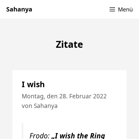
Zum
Sahanya
Menü
Inhalt
springen
Zitate
I wish
Montag, den 28. Februar 2022
von
Sahanya
Frodo:
„I wish the Ring